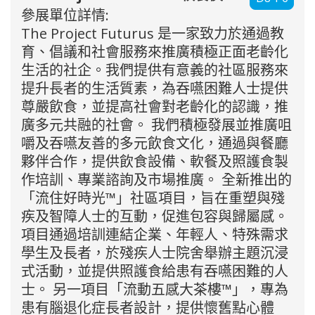
參展單位詳情:
The Project Futurus 是一家致力於通過教
育、倡議和社會服務來推廣積極正面老齡化
生活的社企。我們提供有意義的社區服務來
提升長者的生活質素，為吞嚥困難人士提供
尊嚴飲食，並提高社會對老齡化的認識，推
廣多元共融的社會。 我們積極發展並推廣咀
嚼及吞嚥友善的多元飲食文化，通過與餐廳
夥伴合作，提供飲食設備、軟餐及照護食製
作培訓、專業諮詢及市場推廣。 全新推出的
「流住好時光™」社區項目，旨在重塑與殘
疾及智障人士的互動，促進包容與歸屬感。
項目通過培訓連結企業、年輕人、特殊需求
學生及長者，於殘疾人士院舍舉辦主題沉浸
式活動，並提供照護食給患有吞嚥困難的人
士。 另一項目「流動五感大茶樓™」，專為
患有腦退化症長者設計，提供懷舊點心體