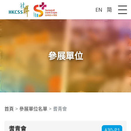
EN
简
Me
參展單位
首頁
參展單位名單
耆青會
耆青會
A30-P1