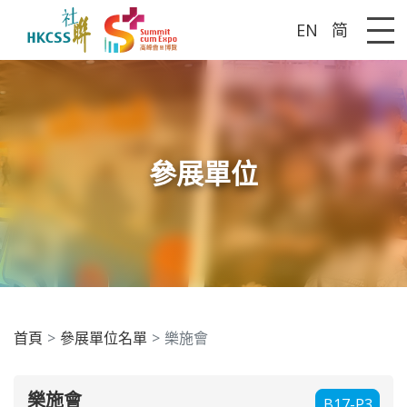
EN
简
Me
參展單位
首頁
參展單位名單
樂施會
樂施會
B17-P3